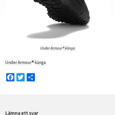
Under Armour® känga
Under Armour® känga
Fa
T
D
ce
wi
el
b
tt
a
o
er
o
Lämna ett svar