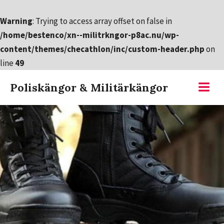
Warning
: Trying to access array offset on false in
/home/bestenco/xn--militrkngor-p8ac.nu/wp-
content/themes/checathlon/inc/custom-header.php
on
line
49
Hoppa
Poliskängor & Militärkängor
till
Meny
innehållet