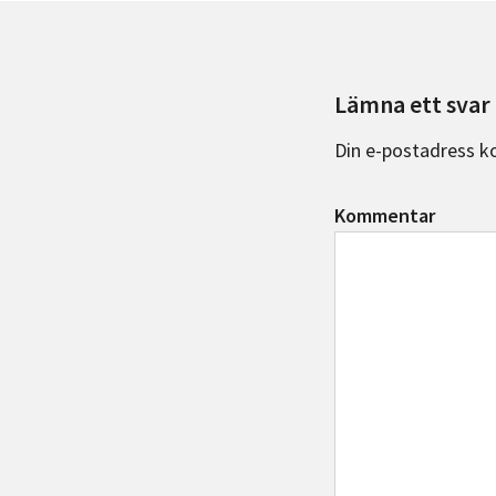
o
er
o
k
Lämna ett svar
Din e-postadress k
Kommentar