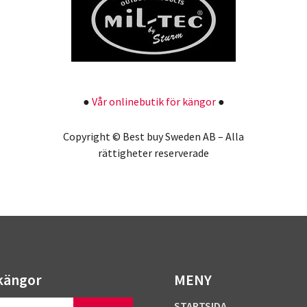
●
Vår onlinebutik för kängor
●
Copyright © Best buy Sweden AB – Alla
rättigheter reserverade
kängor
MENY
STARTSIDA