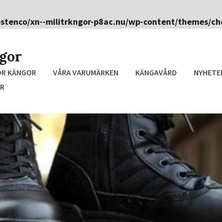
stenco/xn--militrkngor-p8ac.nu/wp-content/themes/ch
ngor
ÖR KÄNGOR
VÅRA VARUMÄRKEN
KÄNGAVÅRD
NYHETE
R