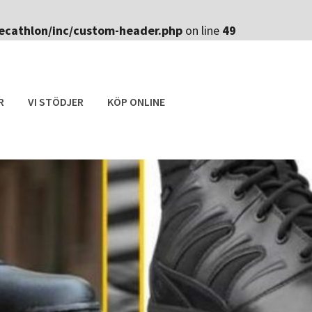
ecathlon/inc/custom-header.php
on line
49
R
VI STÖDJER
KÖP ONLINE