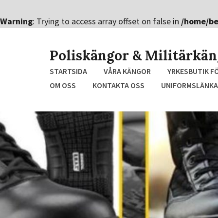
Warning
: Trying to access array offset on false in
/home/be
Hoppa
till
Poliskängor & Militärkä
innehållet
STARTSIDA
VÅRA KÄNGOR
YRKESBUTIK F
OM OSS
KONTAKTA OSS
UNIFORMSLÄNKA