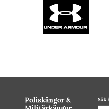
Poliskängor &
Sök 
Militärkängor
Sök