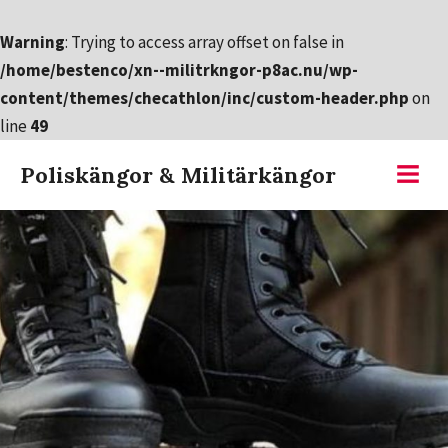
Warning
: Trying to access array offset on false in
/home/bestenco/xn--militrkngor-p8ac.nu/wp-
content/themes/checathlon/inc/custom-header.php
on
line
49
Hoppa
Poliskängor & Militärkängor
till
Meny
innehållet