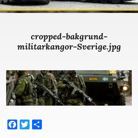
cropped-bakgrund-
militarkangor-Sverige.jpg
Fa
T
D
ce
wi
el