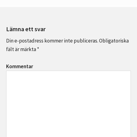
b
tt
a
o
er
o
Lämna ett svar
k
Din e-postadress kommer inte publiceras.
Obligatoriska
fält är märkta
*
Kommentar