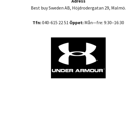
Adress
Best buy Sweden AB, Höjdrodergatan 29, Malmö.
Tfn:
040-615 22 51
Öppet:
Mån—fre: 9:30–16:30