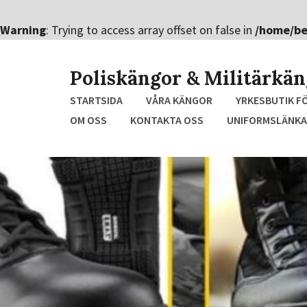
Warning
: Trying to access array offset on false in
/home/be
Hoppa
till
Poliskängor & Militärkä
innehållet
STARTSIDA
VÅRA KÄNGOR
YRKESBUTIK F
OM OSS
KONTAKTA OSS
UNIFORMSLÄNKA