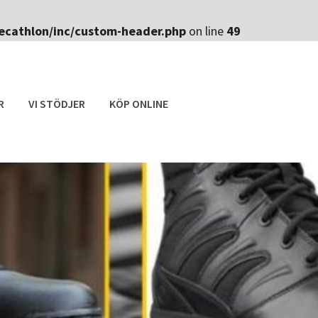
ecathlon/inc/custom-header.php
on line
49
R
VI STÖDJER
KÖP ONLINE