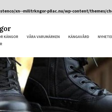
stenco/xn--militrkngor-p8ac.nu/wp-content/themes/ch
ngor
ÖR KÄNGOR
VÅRA VARUMÄRKEN
KÄNGAVÅRD
NYHETE
R