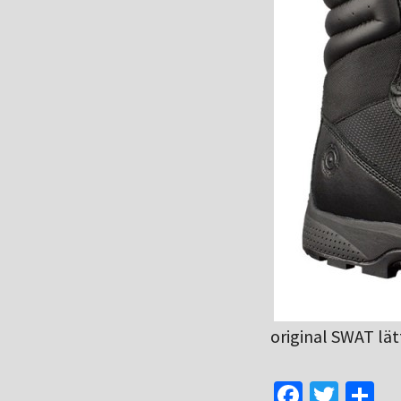
original SWAT lä
Fa
T
D