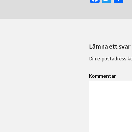
ce
wi
el
b
tt
a
o
er
o
k
Lämna ett svar
Din e-postadress k
Kommentar