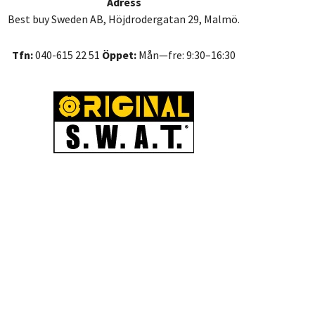
Adress
Best buy Sweden AB, Höjdrodergatan 29, Malmö.
Tfn:
040-615 22 51
Öppet:
Mån—fre: 9:30–16:30