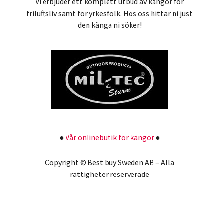
Vi erbjuder ett komplett utbud av kängor för
friluftsliv samt för yrkesfolk. Hos oss hittar ni just
den känga ni söker!
●
Vår onlinebutik för kängor
●
Copyright © Best buy Sweden AB – Alla
rättigheter reserverade